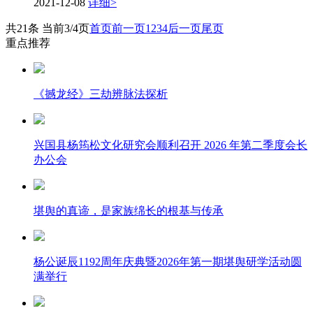
2021-12-08
详细>
共21条 当前3/4页
首页
前一页
1
2
3
4
后一页
尾页
重点推荐
《撼龙经》三劫辨脉法探析
兴国县杨筠松文化研究会顺利召开 2026 年第二季度会长
办公会
堪舆的真谛，是家族绵长的根基与传承
杨公诞辰1192周年庆典暨2026年第一期堪舆研学活动圆
满举行