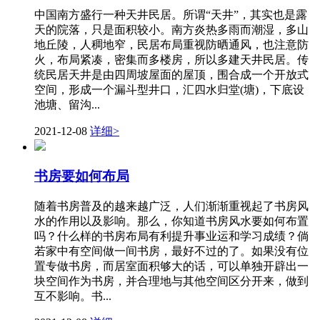
中国南方盛行一种天井民居。所谓“天井”，其实也是露
天的院落，只是面积较小。南方炎热多雨而潮湿，多山
地丘陵，人稠地窄，民居布局重视防晒通风，也注意防
火，布局紧凑，密集而多楼房，所以多建天井民居。传
统民居天井是由四周坡屋面的屋顶，围合成一个开放式
空间，形成一个漏斗型井口，汇四水归堂(塘)，下底设
池塘、留沟...
2021-12-08
详细>
书房要如何布局
随着书房普及的越来越广泛，人们渐渐重视起了书房风
水的作用以及影响。那么，你知道书房风水要如何布置
吗？什么样的书房布局有利提升事业运和学习成绩？倘
若家中有空间做一间书房，最好不过的了。如果没有位
置专做书房，而居室面积够大的话，可以单独开辟出一
块空间作为书房，并合理地与其他空间区分开来，做到
互不影响。书...