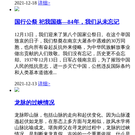
2021-12-18
详细>
国行公祭 祀我国殇—84年，我们从未忘记
12月13日，我们迎来了第八个国家公祭日。在这个举国
致哀的日子，我们祭奠在南京大屠杀中遇难的30万同
胞，也向所有奋起反抗外来侵略，为中华民族解放事业
做出贡献的人们致敬。我们没有忘记，历史更不会忘
却。1937年12月13日，日军占领南京后，为了摧毁中国
人民的抵抗意志，进一步灭亡中国，公然违反国际条约
和人类基本道德准...
2021-12-13
详细>
龙脉的过峡情况
龙脉即山脉，包括山脉的走向和起伏变化。因为山脉逶
迤起伏如龙形，在形态上多方面与龙相似，故风水学将
山脉比喻成龙。堪舆师父在寻龙的过程中，龙脉的过峡
情况，是判断来龙真假、吉凶的一个重要依据。什么是