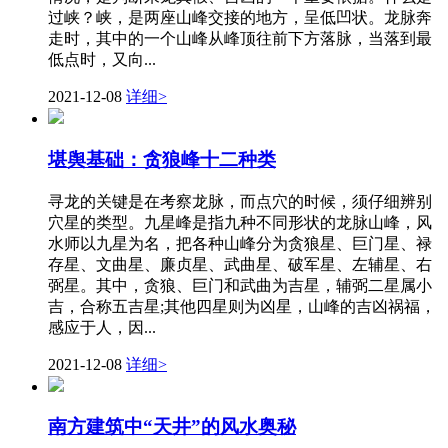
过峡？峡，是两座山峰交接的地方，呈低凹状。龙脉奔
走时，其中的一个山峰从峰顶往前下方落脉，当落到最
低点时，又向...
2021-12-08
详细>
堪舆基础：贪狼峰十二种类
寻龙的关键是在考察龙脉，而点穴的时候，须仔细辨别
穴星的类型。九星峰是指九种不同形状的龙脉山峰，风
水师以九星为名，把各种山峰分为贪狼星、巨门星、禄
存星、文曲星、廉贞星、武曲星、破军星、左辅星、右
弼星。其中，贪狼、巨门和武曲为吉星，辅弼二星属小
吉，合称五吉星;其他四星则为凶星，山峰的吉凶祸福，
感应于人，因...
2021-12-08
详细>
南方建筑中“天井”的风水奥秘