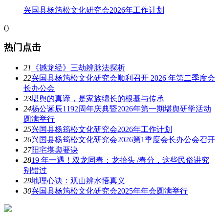
兴国县杨筠松文化研究会2026年工作计划
(
)
热门点击
21
《撼龙经》三劫辨脉法探析
22
兴国县杨筠松文化研究会顺利召开 2026 年第二季度会
长办公会
23
堪舆的真谛，是家族绵长的根基与传承
24
杨公诞辰1192周年庆典暨2026年第一期堪舆研学活动
圆满举行
25
兴国县杨筠松文化研究会2026年工作计划
26
兴国县杨筠松文化研究会2026第1季度会长办公会召开
27
阳宅堪舆要诀
28
19 年一遇！双龙同春：龙抬头 /春分，这些民俗讲究
别错过
29
地理心诀：观山辨水悟真义
30
兴国县杨筠松文化研究会2025年年会圆满举行