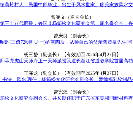
县梅窖镇黄岭村人，民国中师毕业。出生于风水世家。廖氏家族风水文
曾宪文（名誉会长）
第三十八代裔孙，兴国县杨筠松文化研究会第二届名誉会长，兴国
曾庆良（副会长）
辉(三僚72明师之一)的熏陶后，从师自己的父亲曾茂泉先生(当代
杨三岱（副会长）【有效期至2026年4月27日】
一派道士师承龙虎山天师府正一天师派授箓道长浙江省道教学院首届高
王泽龙（副会长）【有效期至2025年4月27日】
习、书法、风水 现任：杨筠松文化研究会副会长、爱德福乳胶制
曾宪煌（副会长）
筠松文化研究会副会长。并长期任职于广东省东莞和润新材料有限