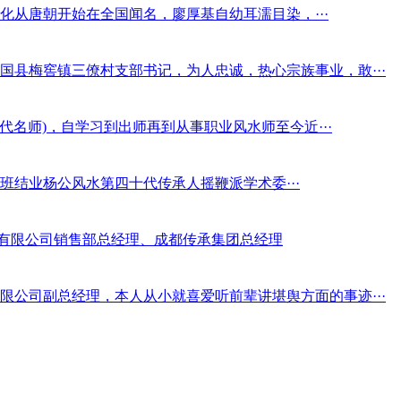
化从唐朝开始在全国闻名，廖厚基自幼耳濡目染，···
县梅窖镇三僚村支部书记，为人忠诚，热心宗族事业，敢···
名师)，自学习到出师再到从事职业风水师至今近···
功班结业杨公风水第四十代传承人摇鞭派学术委···
品有限公司销售部总经理、成都传承集团总经理
公司副总经理，本人从小就喜爱听前辈讲堪舆方面的事迹···