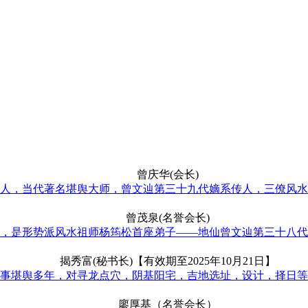
曾庆华(会长)
人，当代著名堪舆大师，曾文辿第三十九代嫡系传人，三僚风水明
曾茂泉(名誉会长)
，是形势派风水祖师杨筠松首座弟子——地仙曾文辿第三十八代嫡
揭秀富(秘书长)【有效期至2025年10月21日】
事堪舆多年，对寻龙点穴，阴基阳宅，吉地选址，设计，择日等具
廖厚基（名誉会长）