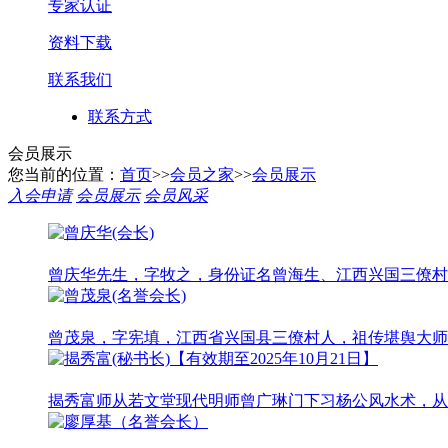
专家认证
资料下载
联系我们
联系方式
会员展示
您当前的位置：
首页
>>
会员之家
>>
会员展示
入会申请
会员展示
会员风采
曾庆华先生，字牧之，身份证名曾海生、江西兴国三僚村
曾茂泉，字宪填，江西省兴国县三僚村人，祖传堪舆大师
揭秀富师从若文堂现代明师曾广琳门下习杨公风水术，从