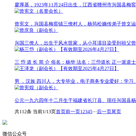
廖厚基，1923年11月24日出生，江西省赣州市兴国
曾宪文，兴国县梅窖镇三僚村人，杨筠松嫡传弟子曾文辿
兴国三僚人，出生于风水世家，从小耳濡目染受到祖父曾昭
三 岱 道 长 简 介 俗名：杨华 法名：三岱道长 正
男 ，汉族 四川人，大专毕业，电子商务专业爱好：学
公元一九六四年十二月生于福建省长汀县、现任兴国县杨
共112条 当前1/13页
首页
前一页
1
2
3
4
5
···
后一页
尾页
微信公众号