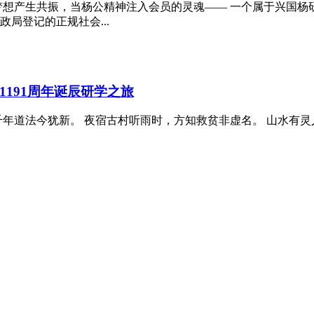
梦想产生共振，当杨公精神注入会员的灵魂—— 一个属于兴国杨
局登记的正规社会...
191周年诞辰研学之旅
年道法今犹新‌。 夜宿古村听雨时，方知救贫非虚名。 山水有灵