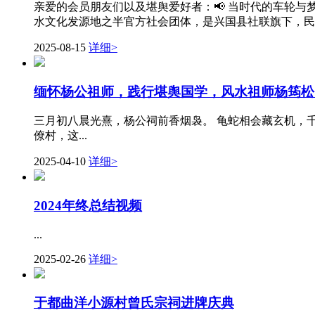
亲爱的会员朋友们以及堪舆爱好者：📢 当时代的车轮与
水文化发源地之半官方社会团体，是兴国县社联旗下，民政
2025-08-15
详细>
缅怀杨公祖师，践行堪舆国学，风水祖师杨筠松1
三月初八晨光熹，杨公祠前香烟袅。 龟蛇相会藏玄机，千
僚村，这...
2025-04-10
详细>
2024年终总结视频
...
2025-02-26
详细>
于都曲洋小源村曾氏宗祠进牌庆典