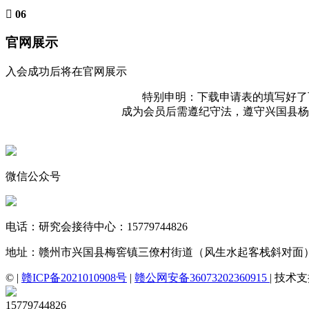
06
官网展示
入会成功后将在官网展示
特别申明：下载申请表的填写好了可以发送
成为会员后需遵纪守法，遵守兴国县杨
微信公众号
电话：研究会接待中心：15779744826
地址：赣州市兴国县梅窖镇三僚村街道（风生水起客栈斜对面
© |
赣ICP备2021010908号
|
赣公网安备36073202360915
| 技术
15779744826