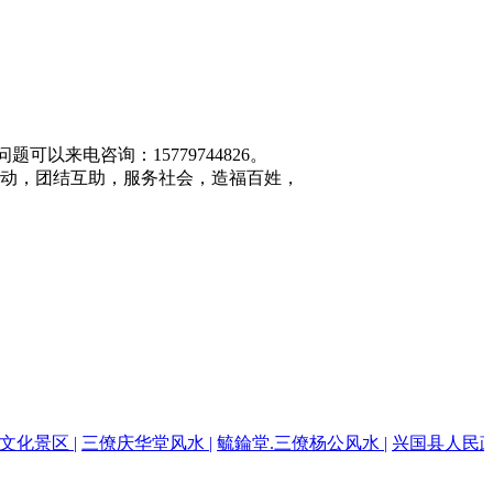
题可以来电咨询：15779744826。
动，团结互助，服务社会，造福百姓，
文化景区 |
三僚庆华堂风水 |
毓錀堂.三僚杨公风水 |
兴国县人民政