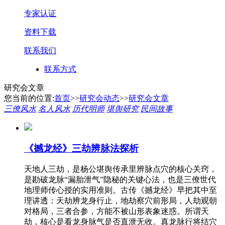
专家认证
资料下载
联系我们
联系方式
研究会文章
您当前的位置:
首页
>>
研究会动态
>>
研究会文章
三僚风水
名人风水
历代明师
堪舆研究
民间故事
《撼龙经》三劫辨脉法探析
天地人三劫，是杨公堪舆传承里辨脉点穴的核心关窍，
是勘破龙脉“漏胎泄气”隐秘的关键心法，也是三僚世代
地理师传心授的实用准则。古传《撼龙经》早把其中至
理讲透：天劫辨龙身行止，地劫察穴前形局，人劫观朝
对格局，三者合参，方能不被山形表象迷惑。所谓天
劫，核心是看龙身脉气是否直泄无收。真龙脉行将结穴