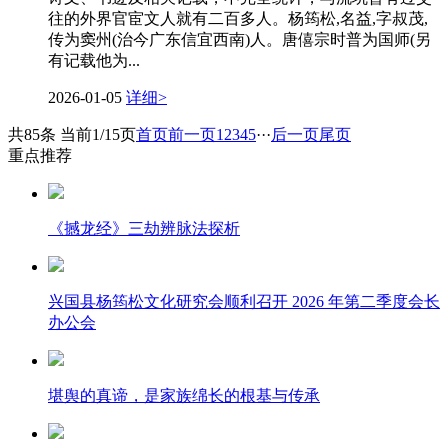
往的外界官宦文人就有二百多人。杨筠松,名益,字叔茂,
传为窦州(治今广东信宜西南)人。唐僖宗时普为国师(另
有记载他为...
2026-01-05
详细>
共85条 当前1/15页
首页
前一页
1
2
3
4
5
···
后一页
尾页
重点推荐
《撼龙经》三劫辨脉法探析
兴国县杨筠松文化研究会顺利召开 2026 年第二季度会长
办公会
堪舆的真谛，是家族绵长的根基与传承