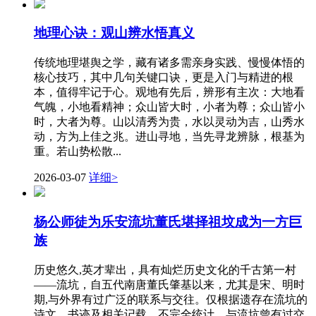
地理心诀：观山辨水悟真义
传统地理堪舆之学，藏有诸多需亲身实践、慢慢体悟的
核心技巧，其中几句关键口诀，更是入门与精进的根
本，值得牢记于心。观地有先后，辨形有主次：大地看
气魄，小地看精神；众山皆大时，小者为尊；众山皆小
时，大者为尊。山以清秀为贵，水以灵动为吉，山秀水
动，方为上佳之兆。进山寻地，当先寻龙辨脉，根基为
重。若山势松散...
2026-03-07
详细>
杨公师徒为乐安流坑董氏堪择祖坟成为一方巨
族
历史悠久,英才辈出，具有灿烂历史文化的千古第一村
——流坑，自五代南唐董氏肇基以来，尤其是宋、明时
期,与外界有过广泛的联系与交往。仅根据遗存在流坑的
诗文、书迹及相关记载，不完全统计，与流坑曾有过交