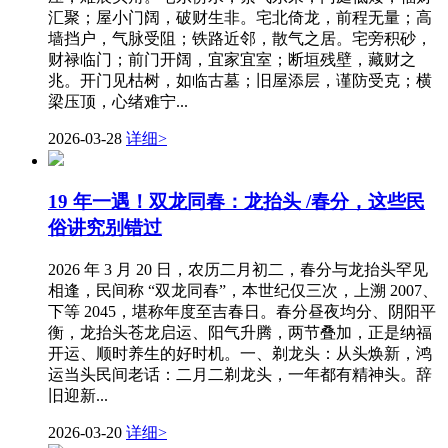
汇聚；屋小门阔，破财生非。宅北倚龙，前程无量；高
墙挡户，气脉受阻；铁路近邻，散气之居。宅旁积砂，
财禄临门；前门开阔，宜家宜室；断垣残壁，藏财之
兆。开门见枯树，如临古墓；旧屋添层，谨防受克；横
梁压顶，心绪难宁...
2026-03-28
详细>
19 年一遇！双龙同春：龙抬头 /春分，这些民
俗讲究别错过
2026 年 3 月 20 日，农历二月初二，春分与龙抬头罕见
相逢，民间称 “双龙同春”，本世纪仅三次，上溯 2007、
下等 2045，堪称年度至吉春日。春分昼夜均分、阴阳平
衡，龙抬头苍龙启运、阳气升腾，两节叠加，正是纳福
开运、顺时养生的好时机。一、剃龙头：从头焕新，鸿
运当头民间老话：二月二剃龙头，一年都有精神头。辞
旧迎新...
2026-03-20
详细>