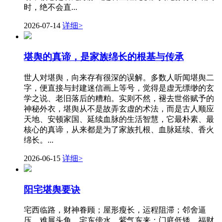
时，绝不会直...
2026-07-14
详细>
堪舆的真谛，是家族绵长的根基与传承
世人对堪舆，向来存有很深的误解。多数人听闻堪舆二
字，便直接与封建迷信画上等号，觉得是虚无缥缈的玄
学之说、老旧落后的糟粕。实则不然，褪去世俗赋予的
神秘外衣，堪舆从不是故弄玄虚的术法，而是古人顺应
天地、安顿家国、延续血脉的生活智慧，它最朴素、最
核心的真谛，从来都是为了家族扎根、血脉延续、香火
绵长。...
2026-06-15
详细>
阳宅堪舆要诀
宅西临路，财神眷顾；屋形瘦长，运程阻滞；邻舍逼
压，难展头角。宅东傍水，紫气东来；门庭低矮，福财