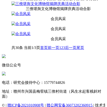
三僚堪舆文化博物馆揭牌庆典活动合影
会员风采
会员风采
会员风采
共30条 当前1/3页
首页
前一页
1
2
3
后一页
尾页
微信公众号
电话：研究会接待中心：15779744826
地址：赣州市兴国县梅窖镇三僚村街道（风生水起客栈斜对
面）
© |
赣ICP备2021010908号
|
赣公网安备36073202360915
| 技术