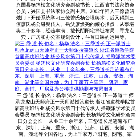
兴国县杨筠松文化研究会副秘书长，江西省书法家协会
会员，兴国县书法家协会副主席。2002年拜入三僚曾昭
烛门下开始系统学习三僚曾氏杨公堪舆术，后又得到三
僚廖氏杨公堪舆传人、岳父廖焕尧的倾心指点，从事堪
舆二十多年，经验丰满，擅长阴阳宅择址布局，寻龙点
穴，厂房和办公室规划设计，斗首日课的运用等。
三 岱 道 长 俗名：杨华 法名：三岱道长 正一派道士 师
承龙虎山天师府正一天师派授箓道长 浙江省道教学院首
届高功班结业 杨公风水第四十代传承人 摇鞭派学术委员
会委员 杨筠松文化研究会副会长 长杨筠松文化研究会青
田分会会长， 从业二十余年来，三岱道长足迹遍布广
东、深圳，上海、重庆、浙江、江苏、山西、安徽、湖
南、湖北等全国各地，为上千家万户阳宅、阴宅、家