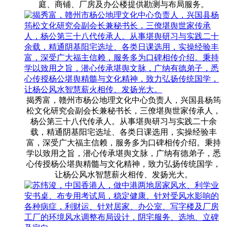
庭、商铺、厂房及办公楼提供勘测与布局服务。
揭秀富，赣州市杨公地理文化中心负责人，兴国县杨筠
松文化研究会副会长兼秘书长，三僚堪舆世家传承人，
杨公第三十八代传承人。从事堪舆研习与实践二十余
载，精通阴基阳宅选址、各类日课选用，实操经验丰
富，深受广大福主信赖，服务多为口碑相传介绍。秉持
学以致用之旨，潜心传承堪舆文脉，广纳有德弟子，悉
心传授杨公堪舆精髓与文化精神，致力弘扬传统国学，
让杨公风水智慧薪火相传、发扬光大。