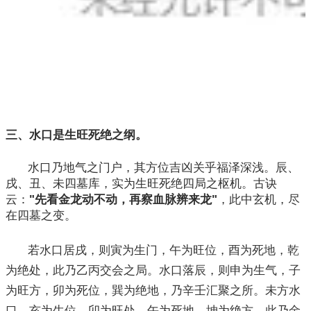
三、水口是生旺死绝之纲。
水口乃地气之门户，其方位吉凶关乎福泽深浅。辰、
戌、丑、未四墓库，实为生旺死绝四局之枢机。古诀
云：
"先看金龙动不动，再察血脉辨来龙"
，此中玄机，尽
在四墓之变。
若水口居戌，则寅为生门，午为旺位，酉为死地，乾
为绝处，此乃乙丙交会之局。水口落辰，则申为生气，子
为旺方，卯为死位，巽为绝地，乃辛壬汇聚之所。未方水
口，亥为生位，卯为旺处，午为死地，坤为绝方，此乃金