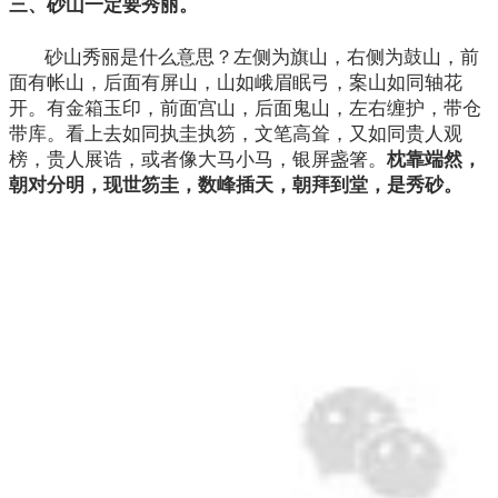
三、砂山一定要秀丽。
砂山秀丽是什么意思？左侧为旗山，右侧为鼓山，前
面有帐山，后面有屏山，山如峨眉眠弓，案山如同轴花
开。有金箱玉印，前面宫山，后面鬼山，左右缠护，带仓
带库。看上去如同执圭执笏，文笔高耸，又如同贵人观
榜，贵人展诰，或者像大马小马，银屏盏箸。
枕靠端然，
朝对分明，现世笏圭，数峰插天，朝拜到堂，是秀砂。