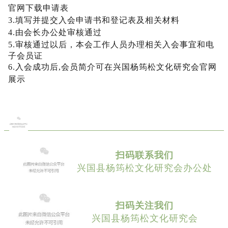
官
网
下
载
申
请
表
3
.
填
写
并
提
交
入
会
申
请
书
和
登
记
表
及
相
关
材
料
4
.
由
会
长
办
公
处
审
核
通
过
5
.
审
核
通
过
以
后
，
本
会
工
作
人
员
办
理
相
关
入
会
事
宜
和
电
子
会
员
证
6
.
入
会
成
功
后
,
会
员
简
介
可
在
兴
国
杨
筠
松
文
化
研
究
会
官
网
展
示
扫码联系我们
兴国县杨筠松文化研究会办公处
扫码关注我们
兴国县杨筠松文化研究会