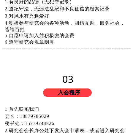
1
.
有
良
好
的
品
德
（
无
犯
罪
记
录
）
2
.
遵
纪
守
法
，
无
违
法
乱
纪
和
不
良
征
信
的
档
案
记
录
3
.
对
风
水
有
兴
趣
爱
好
4
.
积
极
参
与
研
究
会
的
各
项
活
动
，
团
结
互
助
，
服
务
社
会
，
造
福
百
姓
5
.
自
愿
申
请
加
入
并
积
极
缴
纳
会
费
6
.
遵
守
研
究
会
规
章
制
度
0
3
入会程序
1
.
首
先
联
系
我
们
会
长
：
1
8
8
7
9
7
8
5
0
2
9
秘
书
处
：
1
5
7
7
9
7
4
4
8
2
6
2
.
研
究
会
会
长
办
公
处
下
发
入
会
申
请
表
，
或
者
进
入
研
究
会