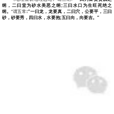
纲，二曰堂为砂水美恶之纲;三
曰
水口为生旺死绝之
纲。
”谓五常
:“一
曰
龙，龙要真，二
曰
穴，公要平，三
曰
砂，砂要秀，四
曰
水，水要抱;五
曰
向，向要吉。”