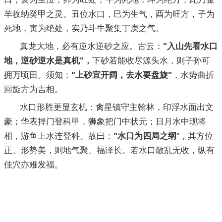
羊收纳癸甲之灵。丑位水口，巳为生气，酉为旺方，子为
死地，寅为绝处，实乃斗牛聚集丁庚之气。
真龙大地，必有逆水逆砂之应。古云：
"入山先看水口
地，逆砂逆水是真机"，
下砂若能收尽源头水，则子孙可
拥万顷田。须知：
"上砂宜开阔，去水要盘旋"
，水势曲折
回旋方为吉相。
水口形胜更显玄机：禽星镇守主翰林，印浮水面出文
豪；华表捍门登科甲，狮象把门中状元；日月水中现将
相，游鱼上水连登科。故曰：
"水口为四局之纲
"，其方位
正、形势美，则地气聚、福泽长。若水口散乱无收，纵有
佳穴亦难发福。