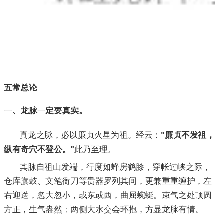
五常总论
一、龙脉一定要真实。
真龙之脉，必以廉贞火星为祖。经云：
"廉贞不发祖，
纵有奇穴不登公。"
此乃至理。
其脉自祖山发端，行度如蜂房鹤膝，穿帐过峡之际，
仓库旗鼓、文笔衙刀等贵器罗列其间，更兼重重缠护，左
右迎送，忽大忽小，或东或西，曲屈蜿蜒。束气之处顶圆
方正，生气盎然；两侧大水交会环抱，方显龙脉有情。