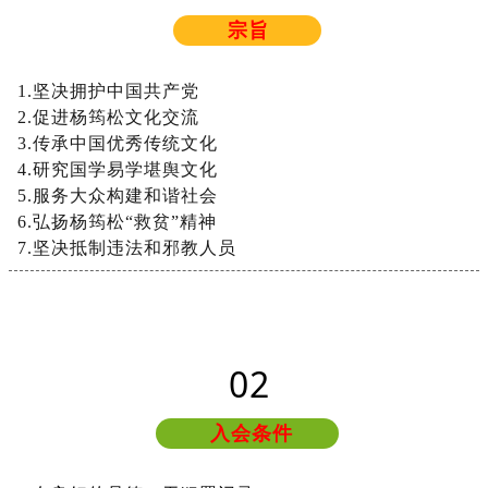
宗旨
1
.
坚
决
拥
护
中
国
共
产
党
2
.
促
进
杨
筠
松
文
化
交
流
3
.
传
承
中
国
优
秀
传
统
文
化
4
.
研
究
国
学
易
学
堪
舆
文
化
5
.
服
务
大
众
构
建
和
谐
社
会
6
.
弘
扬
杨
筠
松
“
救
贫
”
精
神
7
.
坚
决
抵
制
违
法
和
邪
教
人
员
0
2
入会条件