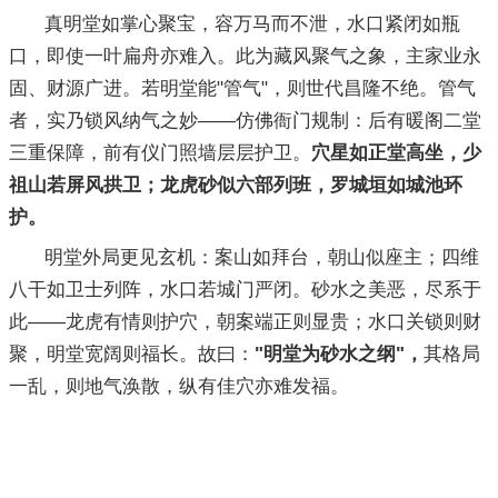
真明堂如掌心聚宝，容万马而不泄，水口紧闭如瓶
口，即使一叶扁舟亦难入。此为藏风聚气之象，主家业永
固、财源广进。若明堂能"管气"，则世代昌隆不绝。管气
者，实乃锁风纳气之妙——仿佛衙门规制：后有暖阁二堂
三重保障，前有仪门照墙层层护卫。
穴星如正堂高坐，少
祖山若屏风拱卫；龙虎砂似六部列班，罗城垣如城池环
护。
明堂外局更见玄机：案山如拜台，朝山似座主；四维
八干如卫士列阵，水口若城门严闭。砂水之美恶，尽系于
此——龙虎有情则护穴，朝案端正则显贵；水口关锁则财
聚，明堂宽阔则福长。故曰：
"明堂为砂水之纲"，
其格局
一乱，则地气涣散，纵有佳穴亦难发福。