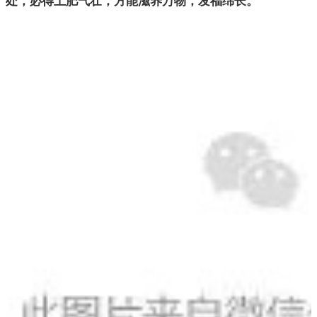
处，必得土肥气壮，方能滋养万物，发福绵长。