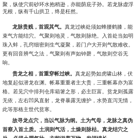
聚，纵使穴前砂环水抱稍逊，亦能荫庇子孙。若龙脉虚浮
无根，纵有千山拱卫，终是枉然。
龙脉贵贱，首观其气。
真龙过峡处须如蜂腰鹤膝，能
束气方能结穴。气聚则地灵，气散则脉绝。入首处当如明
珠入蚌，孔窍细密则生气凝聚，若门户大开则气散难收。
更有回音辨气之法，气聚则有声如钟磬，气散则空谷无
响。
贵龙之相，首重穿帐过峡。
真龙起势如虎啸山林，伏
地复起似潜龙在渊。帐幕重重者主大贵，三重帐幕亦为富
格。若见穴中排列仓库箱箸之形，必主巨富。贫龙则孤露
无依，左右凹风直射，龙脊暴露无缠护，水势直泻无情，
此等形格主世代贫寒。
故寻龙点穴，当以气脉为纲。土为气母，龙脉之真伪
首察入首土质。土润则气活，土燥则脉枯。真龙结穴之