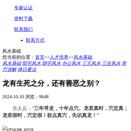
专家认证
资料下载
联系我们
联系方式
风水基础
您当前的位置：
首页
>>
人才培养
>>
风水基础
风水基础
阳宅风水
阴宅风水
办公风水
三元风水
三合风水
形
峦讲解
择日要法
龙有生死之分，还有善恶之别？
2024-10-10
浏览：9648
古人云：“
三
年寻龙，十年点穴。龙若真时，穴定真；
龙若假时，穴定假！欲点真穴，先识真龙！”