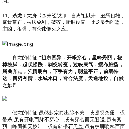
周。
11、
杀龙：
龙身带杀未经脱卸，自离祖以来，丑恶粗雄，
露骨带石，枝脚尖利，破碎，臃肿硬直，此龙最为凶恶，
主凶，很强，有杀诛惨灭之应。
真龙的特征:
“祖宗回异，开帐穿心，星峰秀丽，桡
棹枝脚，起伏顿跌，剥换转变，过峡束气，摆布悠扬，
屈曲奔走，穴情明白，下手有力，明堂平正，前案特
达，四势有情，水城水口，皆合法度，天造地设，自然
之妙!"
假龙的特征:虽然起宗而出脉不美，或强硬突露，或
带杀;虽有开帐而脉不穿心，或有穿心而无迎送;虽有秀
丽山峰而孤无枝叶，或偏斜带石无盖;虽有枝脚晓棹而面