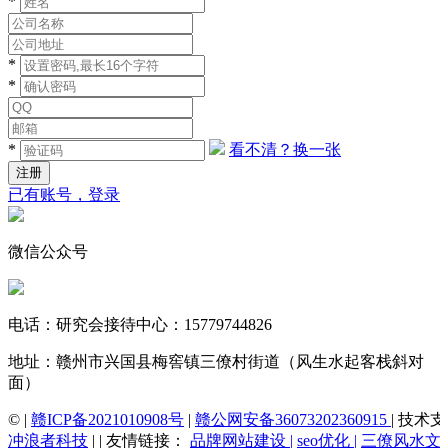
*
*
*
*
看不清？换一张
已有账号，登录
微信公众号
电话：研究会接待中心：15779744826
地址：赣州市兴国县梅窖镇三僚村街道（风生水起客栈斜对
面）
© |
赣ICP备2021010908号
|
赣公网安备36073202360915
| 技术
冲浪者科技
| | 友情链接：
品牌网站建设 |
seo优化 |
三僚风水文