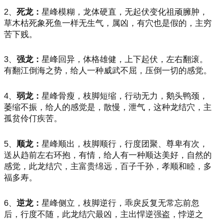
2、
死龙：
星峰模糊，龙体硬直，无起伏变化祖顽臃肿，
草木枯死象死鱼一样无生气，属凶，有穴也是假的，主穷
苦下贱。
3、
强龙：
星峰回异，体格雄健，上下起伏，左右翻滚。
有翻江倒海之势，给人一种威武不屈，压倒一切的感觉。
4、
弱龙：
星峰骨瘦，枝脚短缩，行动无力，鹅头鸭颈，
萎缩不振，给人的感觉是，散慢，泄气，这种龙结穴，主
孤贫伶仃疾苦。
5、
顺龙：
星峰顺出，枝脚顺行，行度团聚、尊卑有次，
送从趋前左右环抱，有情，给人有一种顺达美好，自然的
感觉，此龙结穴，主富贵绵远，百子千孙，孝顺和睦，多
福多寿。
6、
逆龙：
星峰侧立，枝脚逆行，乖戾反复无常忘前忽
后，行度不随，此龙结穴最凶，主出悍逆强盗，悖逆之