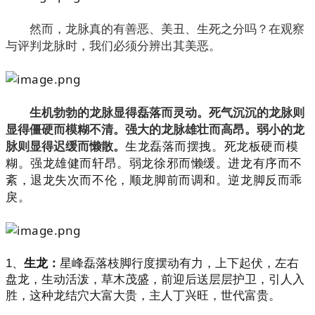
然而，龙脉真的有善恶、美丑、生死之分吗？
在观察
与评判龙脉时，我们必须分辨出其美恶。
生机勃勃的龙脉显得磊落而灵动。死气沉沉的龙脉则
显得僵硬而模糊不清。强大的龙脉雄壮而高昂。弱小的龙
生龙磊落而摆拽。死龙板硬而模
脉则显得迟缓而懒散。
糊。强龙雄健而轩昂。弱龙徐邪而懒缓。进龙有序而不
紊，退龙失次而不伦，顺龙脚前而调和。逆龙脚反而乖
戾。
1、
生龙：
星峰磊落枝脚行度摆动有力，上下起伏，左右
盘龙，生动活泼，草木茂盛，前迎后送层层护卫，引人入
胜，这种龙结穴大富大贵，主人丁兴旺，世代富贵。