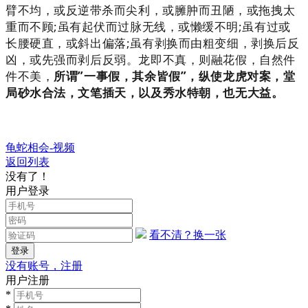
臂不均，或反逆带杀而尖利，或臃肿而丑陋，或拖拽太
重而不顾;虽有起伏而过脉无线，或懒缓不明;虽有过
或
长腰硬直，或斜出偏落;虽有剥换而由粗变细，剥换后反
凶，或先强而剥后反弱。龙即不真，则融花假，自然件
件不美，
所谓”一事假，其余皆假”，纵使龙虎对案，堂
局砂水合法，文笔插天，以及秀水特朝，也无大益。
龟蛇相会-视频
返回列表
没有了！
用户登录
看不清？换一张
没有账号，注册
用户注册
*