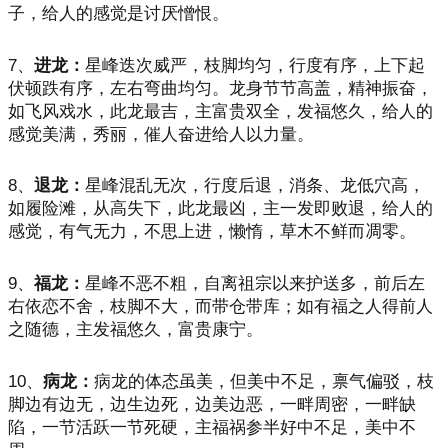
子，给人的感觉是讨厌憎恨。
7、
进龙：
星峰迭次威严，枝脚均匀，行度有序，上下起
伏顿跌有序，左右弯曲均匀。龙身节节高盖，精神振奋，
如飞风戏水，此龙最吉，主富贵双全，发福悠久，给人的
感觉美满，秀丽，催人奋进给人以力量。
8、
退龙：
星峰混乱无次，行度后退，消条、龙低穴高，
如履险滩，从高失下，此龙最凶，主一发即败退，给人的
感觉，有气无力，不思上进，懒惰，草木不鲜而凋零。
9、
福龙：
星峰不恶不粗，自离祖宗以来护送多，前后左
右依恋不舍，枝脚不大，而带仓带库；如有福之人得前人
之随德，主发福悠久，富贵康宁。
10、
病龙：
病龙的体态虽美，但美中不足，禀气偏驳，枝
脚边有边无，边生边死，边美边恶，一畔周密，一畔缺
陷，一节活跃一节死硬，主福祸参半好中不足，美中不