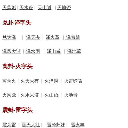
天风姤
|
天水讼
|
天山遁
|
天地否
兑卦·泽字头
兑为泽
|
泽天夬
|
泽火革
|
泽雷随
泽风大过
|
泽水困
|
泽山咸
|
泽地萃
离卦·火字头
离为火
|
火天大有
|
火泽睽
|
火雷噬嗑
火风鼎
|
火水未济
|
火山旅
|
火地晋
震卦·雷字头
震为雷
|
雷天大壮
|
雷泽归妹
|
雷火丰