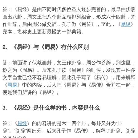
答：《易经》是由不同时代多位圣人逐步完善的，最早由伏羲
画出八卦，周文王把八个卦互相排列组合，形成六十四卦，并
作卦辞，后由周公做爻辞，孔子做《易传》，至此，《
易经
》
完本，堪称史上更新最慢的一部典籍。
2、《易经》与《周易》有什么区别
答：前面讲了伏羲画卦，文王作卦辞，周公作爻辞，到这里，
称之为《周易》。后来孔子读《周易》的时候，发现其中许多
文字当世已经不容易理解，因此孔子写了《易传》，用来解释
《
周易
》中的内容，后人把《周易》与《易传》合并在一起，
便是我们所讲的《易经》。
3、《易经》是什么样的书，内容是什么
答：《
易经
》的内容讲的是六十四个卦，每卦又分为“卦
辞”、“爻辞”两部分，后来孔子作《易传》，解释了卦辞、爻辞
的具体含义。