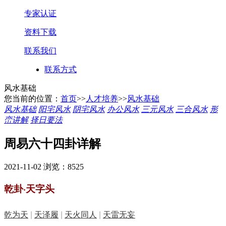
专家认证
资料下载
联系我们
联系方式
风水基础
您当前的位置：
首页
>>
人才培养
>>
风水基础
风水基础
阳宅风水
阴宅风水
办公风水
三元风水
三合风水
形
峦讲解
择日要法
周易六十四卦详解
2021-11-02
浏览：8525
乾卦·天字头
乾为天
|
天泽履
|
天火同人
|
天雷无妄