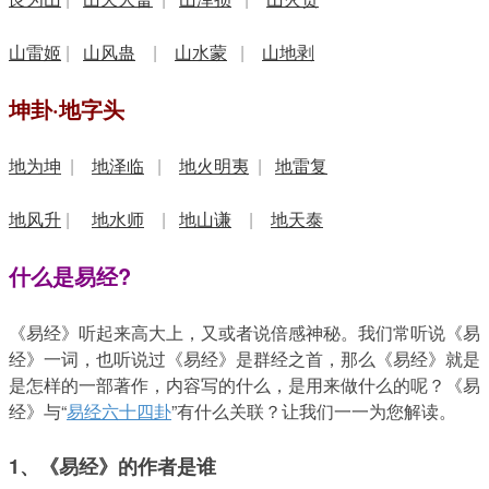
山雷姬
|
山风蛊
|
山水蒙
|
山地剥
坤卦·地字头
地为坤
|
地泽临
|
地火明夷
|
地雷复
地风升
|
地水师
|
地山谦
|
地天泰
什么是易经?
《易经》听起来高大上，又或者说倍感神秘。我们常听说《易
经》一词，也听说过《易经》是群经之首，那么《易经》就是
是怎样的一部著作，内容写的什么，是用来做什么的呢？《易
经》与“
易经六十四卦
”有什么关联？让我们一一为您解读。
1、《易经》的作者是谁