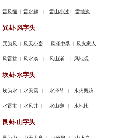
雷风恒
|
雷水解
|
雷山小过
|
雷地豫
巽卦·风字头
巽为风
|
风天小畜
|
风泽中孚
|
风火家人
风雷益
|
风水涣
|
风山渐
|
风地观
坎卦·水字头
坎为水
|
水天需
|
水泽节
|
水火既济
水雷屯
|
水风井
|
水山蹇
|
水地比
艮卦·山字头
艮为山
|
山天大畜
|
山泽损
|
山火贲