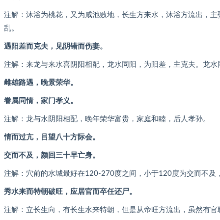
注解：沐浴为桃花，又为咸池败地，长生方来水，沐浴方流出，主
乱。
遇阳差而克夫，见阴错而伤妻。
注解：来龙与来水喜阴阳相配，龙水同阳，为阳差，主克夫。龙水
雌雄路遇，晚景荣华。
眷属同情，家门孝义。
注解：龙与水阴阳相配，晚年荣华富贵，家庭和睦，后人孝孙。
情而过亢，吕望八十方际会。
交而不及，颜回三十早亡身。
注解：穴前的水城最好在120-270度之间，小于120度为交而不
秀水来而特朝破旺，应居官而卒任还尸。
注解：立长生向，有长生水来特朝，但是从帝旺方流出，虽然有官