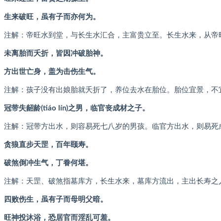
生来破旺，虽有子而亦何为。
注解：帝旺水到堂，与长生水汇合，主富贵立至。长生水来，从帝
未离胎而夭折，皆因冲破胎神。
方出世亡身，盖为击伤生气。
注解：孩子没有出娘胎就夭折了，养位去水在胎位。胎位宜景，不
冠带失龆龄(tiáo lín)之男，临官丧成材之子。
注解：冠带方出水，则容易死七八岁的男孩。临官方出水，则易死
贪狼直步天罡，百年颐寿。
破煞倒冲生气，丁眷何堪。
注解：天罡、破煞指墓库方，长生水来，墓库方流出，主出长寿之
四败伤生，虽有子而母明父暗。
旺神投沐浴，恐居官而淫乱可羞。