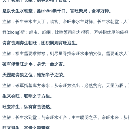
人丁实系于长生，财禄必根于官旺，
是以长生水朝堂，螽(zhōn)斯千口。官旺聚局，食禄万钟。
注解：长生来水主人丁，临官、帝旺来水主财禄。长生水朝堂，人
螽(zhong)斯：蝗虫、蝈蝈，比喻繁殖能力很强。万钟指优厚的俸禄
贪富贵则弃生朝旺，图积嗣则背旺迎生。
注解：福主需要求财禄，则尽量寻找帝旺水来的穴位。需要追求人
破军侵帝旺之乡，身无一命之寄。
天罡犯贪狼之位，难招半子之荣。
注解：破军指墓库方来水，从帝旺方流出，必然贫穷。天罡为辰，
生来会旺，聪明之子方生。
旺去冲生，纵有富贵徒然。
注解：长生水到堂，与帝旺水汇合，主生聪明之子。帝旺水来，从
旺来迎生，富贵之期骤至。