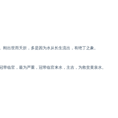
。刚出世而夭折，多是因为水从长生流出，有绝丁之象。
冠带临官，最为严重，冠带临官来水，主吉，为救贫黄泉水。