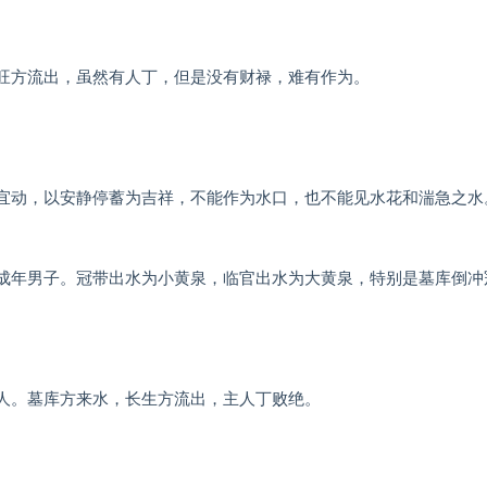
旺方流出，虽然有人丁，但是没有财禄，难有作为。
宜动，以安静停蓄为吉祥，不能作为水口，也不能见水花和湍急之水
成年男子。冠带出水为小黄泉，临官出水为大黄泉，特别是墓库倒冲
人。墓库方来水，长生方流出，主人丁败绝。