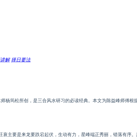
讲解
择日要法
水师杨筠松所创，是三合风水研习的必读经典。本文为陈益峰师傅根据
旺衰主要是来龙要跌宕起伏，生动有力，星峰端正秀丽，错落有序。