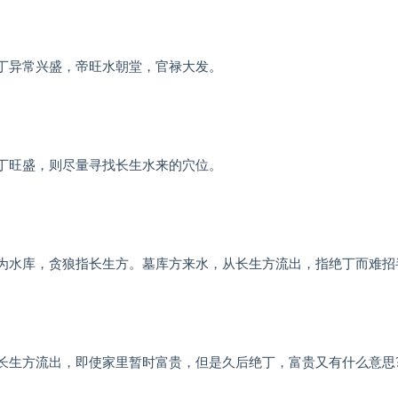
丁异常兴盛，帝旺水朝堂，官禄大发。
丁旺盛，则尽量寻找长生水来的穴位。
为水库，贪狼指长生方。墓库方来水，从长生方流出，指绝丁而难招
长生方流出，即使家里暂时富贵，但是久后绝丁，富贵又有什么意思