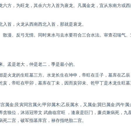
龙六方，为旺龙，其余六方入首为衰龙。凡属金龙，宜从东南方或西
北入首，火龙从西南西北入首，那就是衰龙。
、散漫、反弓无情。同时来水与去水要符合三合水法。审查召瑞气、
来。孟是老大，仲是老二，季是最小的。
都是火龙的生旺墓三方。水龙长生在坤申，帝旺在壬子，墓库在乙辰
乾亥，帝旺在甲卯，墓库在丁未，因而亥卯未、乾甲丁是木龙生旺墓
属金;艮寅同宫属火;甲卯属木;乙辰属水，又属金;巽巳属金;丙午属火
养贪狼位，沐浴冠带文 武曲临官旺 ，逢衰是巨门，廉贞兼病死，九
病死二宫，破军指墓库宫，禄存指绝胎二宫。