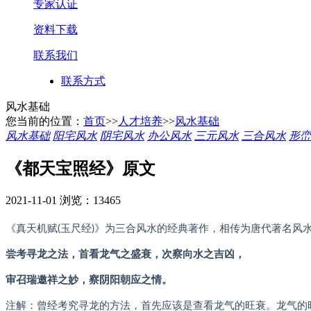
专家认证
资料下载
联系我们
联系方式
风水基础
您当前的位置：
首页
>>
人才培养
>>
风水基础
风水基础
阳宅风水
阴宅风水
办公风水
三元风水
三合风水
形峦
《都天宝照经》原文
2021-11-01
浏览：13465
《真天机赋(玉尺经)》为三合风水的经典著作，相传为唐代著名风
尝考寻龙之法，首看龙气之盛衰，次察向水之吉凶，
审召瑞邀祥之妙，察阴阳朝应之情。
注解：曾经考究寻龙的方法，首先应该是查看龙气的旺衰。龙气的