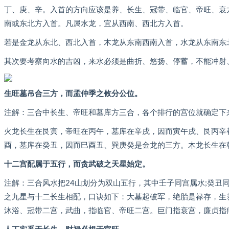
丁、庚、辛。入首的方向应该是养、长生、冠带、临官、帝旺、衰
南或东北方入首。凡属水龙，宜从西南、西北方入首。
若是金龙从东北、西北入首，木龙从东南西南入首，水龙从东南东
其次要考察向水的吉凶，来水必须是曲折、悠扬、停蓄，不能冲射
生旺墓吊合三方，而孟仲季之攸分公位。
注解：三合中长生、帝旺和墓库方三合，各个排行的宫位就确定下
火龙长生在艮寅，帝旺在丙午，墓库在辛戌，因而寅午戌、艮丙辛
酉，墓库在癸丑，因而巳酉丑、巽庚癸是金龙的三方。木龙长生在
十二宫配属于五行，而贪武破之天星始定。
注解：三合风水把24山划分为双山五行，其中壬子同宫属水;癸丑同宫
之九星与十二长生相配，口诀如下：大墓起破军，绝胎是禄存，生
沐浴、冠带二宫，武曲，指临官、帝旺二宫。巨门指衰宫，廉贞指