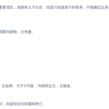
娶妻淫乱，虽然有儿子出生，但是只知道孩子的母亲，不能确定父亲是
同阴为阴错，主伤妻。
及，主短寿。大于270度，为情而过亢，主慢发。
职，但是却在任职期间死亡。