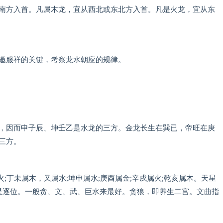
南方入首。凡属木龙，宜从西北或东北方入首。凡是火龙，宜从东
邀服祥的关键，考察龙水朝应的规律。
，因而申子辰、坤壬乙是水龙的三方。金龙长生在巽已，帝旺在庚
三方。
;丁未属木，又属水;坤申属水;庚酉属金;辛戌属火;乾亥属木。天星
星逐位。一般贪、文、武、巨水来最好。贪狼，即养生二宫。文曲指