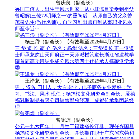
曾庆良（副会长）
兴国三僚人，出生于风水世家，从小耳濡目染受到祖父
曾昭辉(三僚72明师之一)的熏陶后，从师自己的父亲曾
茂泉先生(当代名师)，自学习到出师再到从事职业风水
师至今近···
杨三岱（副会长）【有效期至2026年4月27日】
三 岱 道 长 简 介 俗名：杨华 法名：三岱道长 正一派道
士师承龙虎山天师府正一天师派授箓道长浙江省道教学
院首届高功班结业杨公风水第四十代传承人摇鞭派学术
委···
王泽龙（副会长）【有效期至2025年4月27日】
男 ，汉族 四川人，大专毕业，电子商务专业爱好：学
习、书法、风水 现任：杨筠松文化研究会副会长、爱德
福乳胶制品有限公司销售部总经理、成都传承集团总经
理
曾宪煌（副会长）
公元一九六四年十二月生于福建省长汀县、现任兴国县
杨筠松文化研究会副会长。并长期任职于广东省东莞和