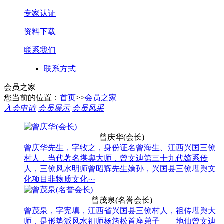
专家认证
资料下载
联系我们
联系方式
会员之家
您当前的位置：
首页
>>
会员之家
入会申请
会员展示
会员风采
曾庆华(会长)
曾庆华先生，字牧之，身份证名曾海生、江西兴国三僚
村人，当代著名堪舆大师，曾文辿第三十九代嫡系传
人，三僚风水明师曾昭辉先生嫡孙，兴国县三僚堪舆文
化项目非物质文化···
曾茂泉(名誉会长)
曾茂泉，字宪填，江西省兴国县三僚村人，祖传堪舆大
师，是形势派风水祖师杨筠松首座弟子——地仙曾文辿