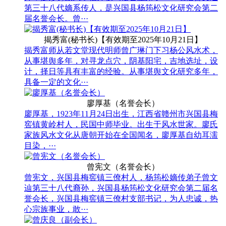
第三十八代嫡系传人，是兴国县杨筠松文化研究会第二
届名誉会长。曾···
揭秀富(秘书长)【有效期至2025年10月21日】
揭秀富师从若文堂现代明师曾广琳门下习杨公风水术，
从事堪舆多年，对寻龙点穴，阴基阳宅，吉地选址，设
计，择日等具有丰富的经验。从事堪舆文化研究多年，
具备一定的文化···
廖厚基（名誉会长）
廖厚基，1923年11月24日出生，江西省赣州市兴国县梅
窖镇黄岭村人，民国中师毕业。出生于风水世家。廖氏
家族风水文化从唐朝开始在全国闻名，廖厚基自幼耳濡
目染，···
曾宪文（名誉会长）
曾宪文，兴国县梅窖镇三僚村人，杨筠松嫡传弟子曾文
辿第三十八代裔孙，兴国县杨筠松文化研究会第二届名
誉会长，兴国县梅窖镇三僚村支部书记，为人忠诚，热
心宗族事业，敢···